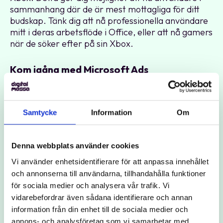
sammanhang där de är mest mottagliga för ditt
budskap. Tänk dig att nå professionella användare
mitt i deras arbetsflöde i Office, eller att nå gamers
när de söker efter på sin Xbox.
Kom igång med Microsoft Ads
Att starta med Microsoft Ads är enklare än du
kanske tror. Börja med att skapa ett konto på
ads.microsoft.com
. Processen är rak och enkel,
Samtycke
Information
Om
och du guidas genom varje steg.
Denna webbplats använder cookies
Smidig import från Google
Vi använder enhetsidentifierare för att anpassa innehållet
Om du redan använder Google Ads så kan du
och annonserna till användarna, tillhandahålla funktioner
enkelt importera dina befintliga kampanjer. Detta
för sociala medier och analysera vår trafik. Vi
sparar tid och låter dig snabbt komma igång med
vidarebefordrar även sådana identifierare och annan
en beprövad strategi. Men kom ihåg att anpassa
information från din enhet till de sociala medier och
dina kampanjer för Microsofts unika användarbas
annons- och analysföretag som vi samarbetar med.