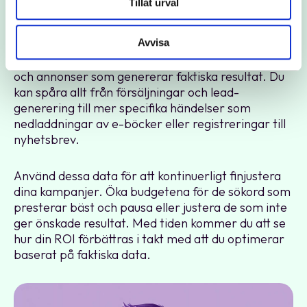
Tillåt urval
konverteringstagg och ger dig värdefull insikt i hur
dina annonser presterar.
Avvisa
Med UET-taggen på plats kan du se vilka sökord
och annonser som genererar faktiska resultat. Du
kan spåra allt från försäljningar och lead-
generering till mer specifika händelser som
nedladdningar av e-böcker eller registreringar till
nyhetsbrev.
Använd dessa data för att kontinuerligt finjustera
dina kampanjer. Öka budgetena för de sökord som
presterar bäst och pausa eller justera de som inte
ger önskade resultat. Med tiden kommer du att se
hur din ROI förbättras i takt med att du optimerar
baserat på faktiska data.