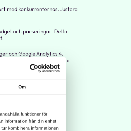
fört med konkurrenternas. Justera
udget och pauseringar. Detta
t.
ager och Google Analytics 4.
ick och konvertering. Detta är
tured snippets. Dessa kan
Om
r information och fler
andahålla funktioner för
n information från din enhet
 tur kombinera informationen