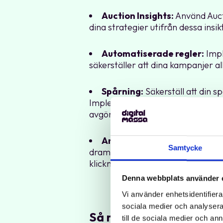
Auction Insights:
Använd Aucti
dina strategier utifrån dessa insikt
Automatiserade regler:
Impl
säkerställer att dina kampanjer a
Spårning:
Säkerställ att din 
Implementera konverteringsspårni
avgörande för att fatta datadriv
Annonstillägg
: Utnyttja olik
Samtycke
dramatiskt förbättra dina annons
klickmöjligheter.
Denna webbplats använder 
Vi använder enhetsidentifierar
sociala medier och analysera 
Så maximerar du avkast
till de sociala medier och a