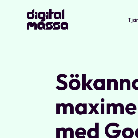
Tjä
Sökanno
maximera
med Goo