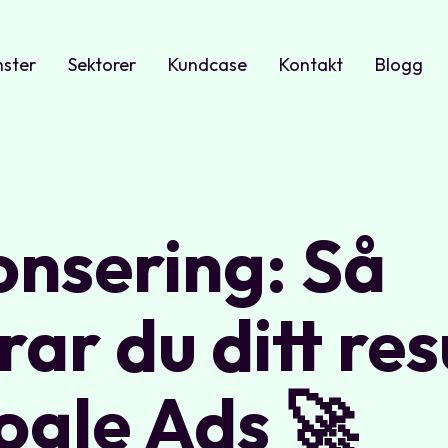
nster
Sektorer
Kundcase
Kontakt
Blogg
nsering: Så
r du ditt res
gle Ads 🚀