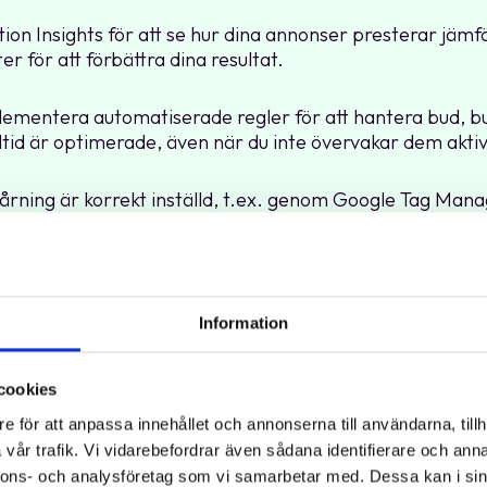
on Insights för att se hur dina annonser presterar jäm
er för att förbättra dina resultat.
ementera automatiserade regler för att hantera bud, b
lltid är optimerade, även när du inte övervakar dem aktiv
spårning är korrekt inställd, t.ex. genom Google Tag Man
ng på dina målsidor för att mäta och analysera varje kl
na beslut och optimera din kampanjprestanda.
a typer av annonstillägg som sitelinks, callouts och struc
Information
ers synlighet och prestanda genom att ge användarna me
cookies
e för att anpassa innehållet och annonserna till användarna, tillh
vår trafik. Vi vidarebefordrar även sådana identifierare och anna
ningen på dina sökannonser
nnons- och analysföretag som vi samarbetar med. Dessa kan i sin