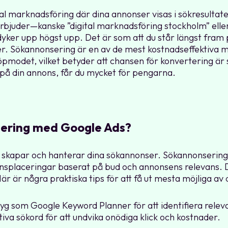
al marknadsföring där dina annonser visas i sökresultat
erbjuder—kanske ”digital marknadsföring stockholm” ell
ker upp högst upp. Det är som att du står längst fram p
äljer. Sökannonsering är en av de mest kostnadseffektiva 
öpmodet, vilket betyder att chansen för konvertering är
r på din annons, får du mycket för pengarna.
sering med Google Ads?
 skapar och hanterar dina sökannonser. Sökannonsering
placeringar baserat på bud och annonsens relevans. Du 
r är några praktiska tips för att få ut mesta möjliga av 
g som Google Keyword Planner för att identifiera rele
tiva sökord för att undvika onödiga klick och kostnader.