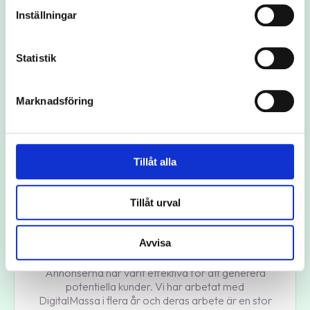
-5%
Inställningar
Statistik
CPC
Marknadsföring
Tillåt alla
Tillåt urval
Therese Tullgren
Avvisa
Head of Marketing på Ungapped
Annonserna har varit effektiva för att generera
potentiella kunder. Vi har arbetat med
DigitalMassa i flera år och deras arbete är en stor