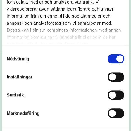
för sociala medier och analysera vår trafik. Vi
vidarebefordrar även sådana identifierare och annan
Kategorier:
information från din enhet till de sociala medier och
Marknadsföring
Uncategorized
annons- och analysföretag som vi samarbetar med.
Dessa kan i sin tur kombinera informationen med annan
information som du har tillhandahållit eller som de har
samlat in när du har använt deras tjänster.
Samtyckesval
Nödvändig
Inställningar
Statistik
Marknadsföring