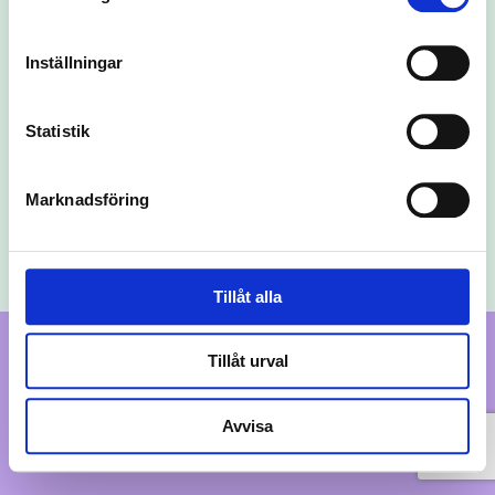
Org.nr 559127-7917
Inställningar
Kontakt
daniel@digitalmassa.com
Statistik
070 829 81 78
Marknadsföring
Integritetspolicy
Cookies
Tillåt alla
Tillåt urval
Avvisa