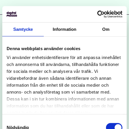
Samtycke
Information
Om
Denna webbplats använder cookies
Vi använder enhetsidentifierare för att anpassa innehållet
och annonserna till användarna, tillhandahålla funktioner
för sociala medier och analysera vår trafik. Vi
vidarebefordrar även sådana identifierare och annan
information från din enhet till de sociala medier och
annons- och analysföretag som vi samarbetar med.
DigitalMassa AB
Dessa kan i sin tur kombinera informationen med annan
Torsgatan 26
information som du har tillhandahållit eller som de har
United Spaces
samlat in när du har använt deras tjänster.
Samtyckesval
113 21 Stockholm
Nödvändig