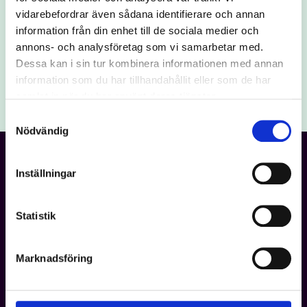
Vi slösar ingen tid
vidarebefordrar även sådana identifierare och annan
information från din enhet till de sociala medier och
Boka en tid i kalendern som passar dig.
annons- och analysföretag som vi samarbetar med.
Dessa kan i sin tur kombinera informationen med annan
Boka 30 min
information som du har tillhandahållit eller som de har
samlat in när du har använt deras tjänster.
Samtyckesval
Nödvändig
DigitalMassa
Inställningar
Grundat 2017
Vi arbetar med datadriven annonsering och AI-drivna
Statistik
processer för att skapa mätbara resultat och långsiktig
tillväxt. Genom Google Ads, display, native och LinkedIn
utvecklar vi strategier som driver affärer och stärker
Marknadsföring
varumärken.
Vår metod bygger på en integrerad strategi där marknad