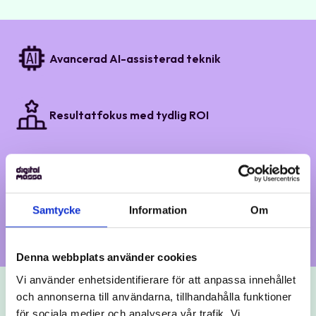
Avancerad AI-assisterad teknik
Resultatfokus med tydlig ROI
Skalbara strategier för tillväxt
Samtycke
Information
Om
Rapporter med affärsinsikter
Denna webbplats använder cookies
Vi använder enhetsidentifierare för att anpassa innehållet
och annonserna till användarna, tillhandahålla funktioner
för sociala medier och analysera vår trafik. Vi